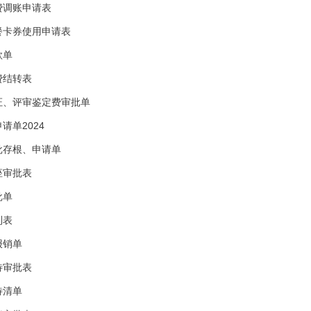
费调账申请表
餐卡券使用申请表
款单
费结转表
证、评审鉴定费审批单
请单2024
批存根、申请单
座审批表
批单
到表
报销单
待审批表
待清单